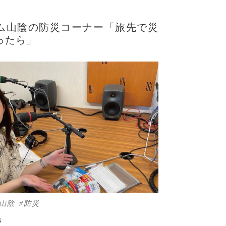
ム山陰の防災コーナー「旅先で災
ったら」
山陰
防災
4