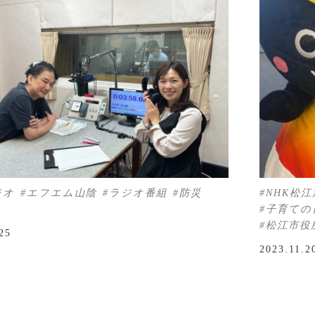
ジオ
エフエム山陰
ラジオ番組
防災
NHK松
子育ての
松江市役
25
2023.11.2